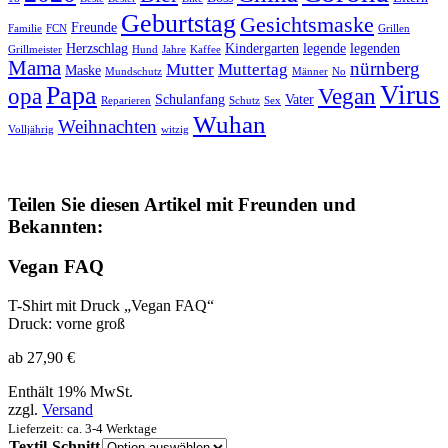
Geburtstag
Gesichtsmaske
Freunde
Familie
FCN
Grillen
Herzschlag
Kindergarten
legende
legenden
Grillmeister
Hund
Jahre
Kaffee
Mama
nürnberg
Mutter
Muttertag
Maske
Mundschutz
Männer
No
Virus
Papa
opa
Vegan
Schulanfang
Vater
Reparieren
Schutz
Sex
Wuhan
Weihnachten
Volljährig
witzig
Teilen Sie diesen Artikel mit Freunden und
Bekannten:
Vegan FAQ
T-Shirt mit Druck „Vegan FAQ“
Druck: vorne groß
ab
27,90
€
Enthält 19% MwSt.
zzgl.
Versand
Lieferzeit: ca. 3-4 Werktage
Textil-Schnitt