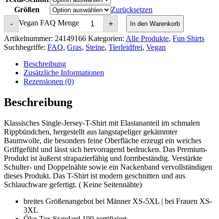
Größen
Zurücksetzen
Vegan FAQ Menge
-
+
In den Warenkorb
Artikelnummer:
24149166
Kategorien:
Alle Produkte
,
Fun Shirts
Suchbegriffe:
FAQ
,
Gras
,
Steine
,
Tierleidfrei
,
Vegan
Beschreibung
Zusätzliche Informationen
Rezensionen (0)
Beschreibung
Klassisches Single-Jersey-T-Shirt mit Elastananteil im schmalen
Rippbündchen, hergestellt aus langstapeliger gekämmter
Baumwolle, die besonders feine Oberfläche erzeugt ein weiches
Griffgefühl und lässt sich hervorragend bedrucken. Das Premium-
Produkt ist äußerst strapazierfähig und formbeständig. Verstärkte
Schulter- und Doppelnähte sowie ein Nackenband vervollständigen
dieses Produkt. Das T-Shirt ist modern geschnitten und aus
Schlauchware gefertigt. ( Keine Seitennähte)
breites Größenangebot bei Männer XS-5XL | bei Frauen XS-
3XL
Öko Tex Standard 100 zertifiziert