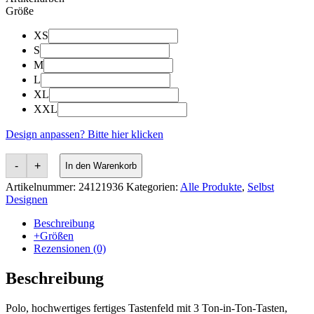
Größe
XS
S
M
L
XL
XXL
Design anpassen? Bitte hier klicken
-
+
In den Warenkorb
Artikelnummer:
24121936
Kategorien:
Alle Produkte
,
Selbst
Designen
Beschreibung
+Größen
Rezensionen (0)
Beschreibung
Polo, hochwertiges fertiges Tastenfeld mit 3 Ton-in-Ton-Tasten,