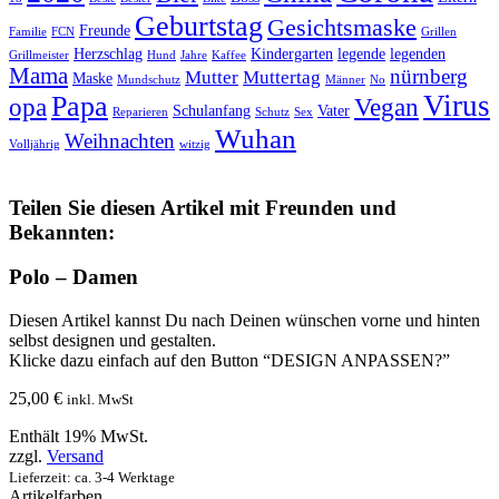
Geburtstag
Gesichtsmaske
Freunde
Familie
FCN
Grillen
Herzschlag
Kindergarten
legende
legenden
Grillmeister
Hund
Jahre
Kaffee
Mama
nürnberg
Mutter
Muttertag
Maske
Mundschutz
Männer
No
Virus
Papa
opa
Vegan
Schulanfang
Vater
Reparieren
Schutz
Sex
Wuhan
Weihnachten
Volljährig
witzig
Teilen Sie diesen Artikel mit Freunden und
Bekannten:
Polo – Damen
Diesen Artikel kannst Du nach Deinen wünschen vorne und hinten
selbst designen und gestalten.
Klicke dazu einfach auf den Button “DESIGN ANPASSEN?”
25,00
€
inkl. MwSt
Enthält 19% MwSt.
zzgl.
Versand
Lieferzeit: ca. 3-4 Werktage
Artikelfarben