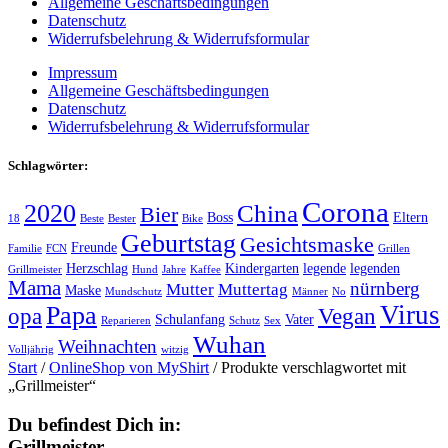
Allgemeine Geschäftsbedingungen
Datenschutz
Widerrufsbelehrung & Widerrufsformular
Impressum
Allgemeine Geschäftsbedingungen
Datenschutz
Widerrufsbelehrung & Widerrufsformular
Schlagwörter:
Corona
2020
China
Bier
Boss
Eltern
18
Beste
Bester
Bike
Geburtstag
Gesichtsmaske
Freunde
Familie
FCN
Grillen
Herzschlag
Kindergarten
legende
legenden
Grillmeister
Hund
Jahre
Kaffee
Mama
nürnberg
Mutter
Muttertag
Maske
Mundschutz
Männer
No
Virus
Papa
opa
Vegan
Schulanfang
Vater
Reparieren
Schutz
Sex
Wuhan
Weihnachten
Volljährig
witzig
Start
/
OnlineShop von MyShirt
/ Produkte verschlagwortet mit
„Grillmeister“
Du befindest Dich in:
Grillmeister