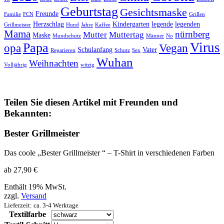
Geburtstag
Gesichtsmaske
Freunde
Familie
FCN
Grillen
Herzschlag
Kindergarten
legende
legenden
Grillmeister
Hund
Jahre
Kaffee
Mama
nürnberg
Mutter
Muttertag
Maske
Mundschutz
Männer
No
Virus
Papa
opa
Vegan
Schulanfang
Vater
Reparieren
Schutz
Sex
Wuhan
Weihnachten
Volljährig
witzig
Teilen Sie diesen Artikel mit Freunden und
Bekannten:
Bester Grillmeister
Das coole „Bester Grillmeister “ – T-Shirt in verschiedenen Farben
ab
27,90
€
Enthält 19% MwSt.
zzgl.
Versand
Lieferzeit: ca. 3-4 Werktage
Textilfarbe