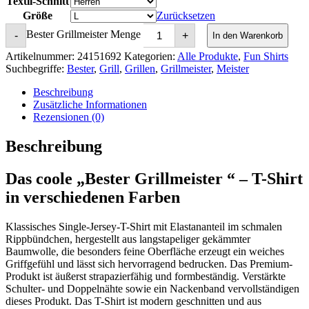
Textil-Schnitt
Größe
Zurücksetzen
Bester Grillmeister Menge
-
+
In den Warenkorb
Artikelnummer:
24151692
Kategorien:
Alle Produkte
,
Fun Shirts
Suchbegriffe:
Bester
,
Grill
,
Grillen
,
Grillmeister
,
Meister
Beschreibung
Zusätzliche Informationen
Rezensionen (0)
Beschreibung
Das coole „Bester Grillmeister “ – T-Shirt
in verschiedenen Farben
Klassisches Single-Jersey-T-Shirt mit Elastananteil im schmalen
Rippbündchen, hergestellt aus langstapeliger gekämmter
Baumwolle, die besonders feine Oberfläche erzeugt ein weiches
Griffgefühl und lässt sich hervorragend bedrucken. Das Premium-
Produkt ist äußerst strapazierfähig und formbeständig. Verstärkte
Schulter- und Doppelnähte sowie ein Nackenband vervollständigen
dieses Produkt. Das T-Shirt ist modern geschnitten und aus