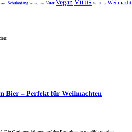
Virus
Vegan
Weihnacht
Schulanfang
Vater
ieren
Schutz
Sex
Volljährig
den:
n Bier – Perfekt für Weihnachten
uf. Die Optionen können auf der Produktseite gewählt werden