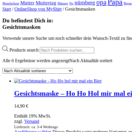
Papa
opa
nürnberg
Mutter
Muttertag
Mundschutz
Männer
No
Repar
Start
/
OnlineShop von MyShirt
/ Gesichtsmasken
Du befindest Dich in:
Gesichtsmasken
Verwende unsere Suche um noch schneller dein Wunsch-Textil zu fin
Products search
Alle 6 Ergebnisse werden angezeigt
Nach Aktualität sortiert
Gesichtsmaske – Ho Ho Hol mir mal ei
14,90
€
Enthält 19% MwSt.
zzgl.
Versand
Lieferzeit: ca. 3-4 Werktage
Ausführung wählen
Dieses Produkt weist mehrere Varianten a