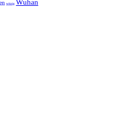
Wuhan
en
witzig