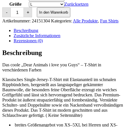
Größe
Zurücksetzen
Dear
-
+
In den Warenkorb
Animals
i
Artikelnummer:
24151304
Kategorien:
Alle Produkte
,
Fun Shirts
love
you
Beschreibung
Guys
Zusätzliche Informationen
Menge
Rezensionen (0)
Beschreibung
Das coole „Dear Animals i love you Guys“ – T-Shirt in
verschiedenen Farben
Klassisches Single-Jersey-T-Shirt mit Elastananteil im schmalen
Rippbündchen, hergestellt aus langstapeliger gekämmter
Baumwolle, die besonders feine Oberfläche erzeugt ein weiches
Griffgefühl und lässt sich hervorragend bedrucken. Das Premium-
Produkt ist äußerst strapazierfähig und formbeständig. Verstärkte
Schulter- und Doppelnähte sowie ein Nackenband vervollständigen
dieses Produkt. Das T-Shirt ist modern geschnitten und aus
Schlauchware gefertigt. ( Keine Seitennähte)
breites Größenangebot von XS–5XL bei Herren und XS-