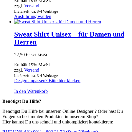
Enthält 19% MwSt.
der
zzgl.
Versand
Produktseite
Lieferzeit: ca. 3-4 Werktage
gewählt
Dieses
Ausführung wählen
werden
Produkt
weist
mehrere
Sweat Shirt Unisex – für Damen und
Varianten
Herren
auf.
Die
Optionen
22,50
€
inkl. MwSt
können
auf
Enthält 19% MwSt.
der
zzgl.
Versand
Produktseite
Lieferzeit: ca. 3-4 Werktage
gewählt
Design anpassen? Bitte hier klicken
werden
In den Warenkorb
Benötigst Du Hilfe?
Benötigst Du Hilfe bei unserem Online-Designer ? Oder hast Du
Fragen zu bestimmten Produkten in unserem Shop?
Hier kannst Du uns schnell und unkompliziert kontaktieren:
RUF UNS AN: 0911 - 893 21 78 (Store Nürnberg)