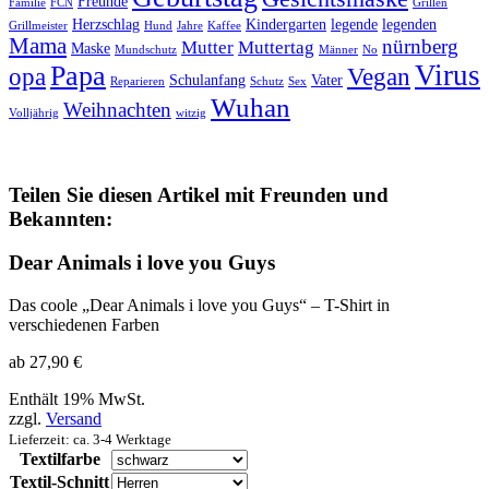
Freunde
Familie
FCN
Grillen
Herzschlag
Kindergarten
legende
legenden
Grillmeister
Hund
Jahre
Kaffee
Mama
nürnberg
Mutter
Muttertag
Maske
Mundschutz
Männer
No
Virus
Papa
opa
Vegan
Schulanfang
Vater
Reparieren
Schutz
Sex
Wuhan
Weihnachten
Volljährig
witzig
Teilen Sie diesen Artikel mit Freunden und
Bekannten:
Dear Animals i love you Guys
Das coole „Dear Animals i love you Guys“ – T-Shirt in
verschiedenen Farben
ab
27,90
€
Enthält 19% MwSt.
zzgl.
Versand
Lieferzeit: ca. 3-4 Werktage
Textilfarbe
Textil-Schnitt