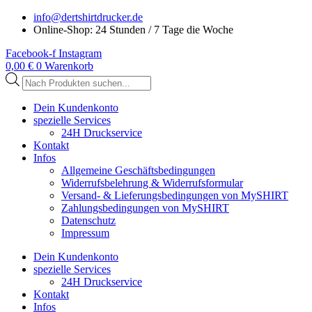
Zum
info@dertshirtdrucker.de
Inhalt
Online-Shop: 24 Stunden / 7 Tage die Woche
springen
Facebook-f
Instagram
0,00
€
0
Warenkorb
Products
search
Dein Kundenkonto
spezielle Services
24H Druckservice
Kontakt
Infos
Allgemeine Geschäftsbedingungen
Widerrufsbelehrung & Widerrufsformular
Versand- & Lieferungsbedingungen von MySHIRT
Zahlungsbedingungen von MySHIRT
Datenschutz
Impressum
Dein Kundenkonto
spezielle Services
24H Druckservice
Kontakt
Infos