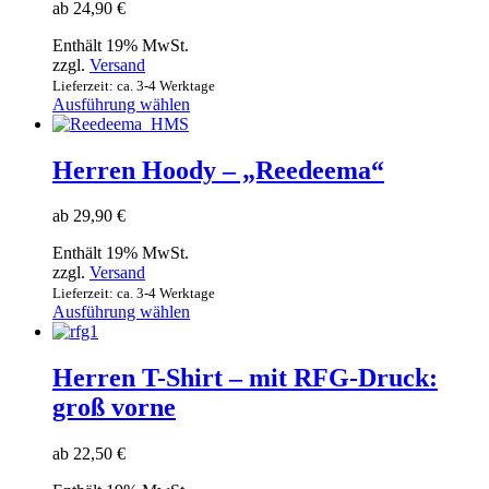
ab
24,90
€
Enthält 19% MwSt.
zzgl.
Versand
Lieferzeit: ca. 3-4 Werktage
Dieses
Ausführung wählen
Produkt
weist
mehrere
Herren Hoody – „Reedeema“
Varianten
auf.
ab
29,90
€
Die
Optionen
Enthält 19% MwSt.
können
zzgl.
Versand
auf
Lieferzeit: ca. 3-4 Werktage
der
Dieses
Ausführung wählen
Produktseite
Produkt
gewählt
weist
werden
mehrere
Herren T-Shirt – mit RFG-Druck:
Varianten
groß vorne
auf.
Die
Optionen
ab
22,50
€
können
auf