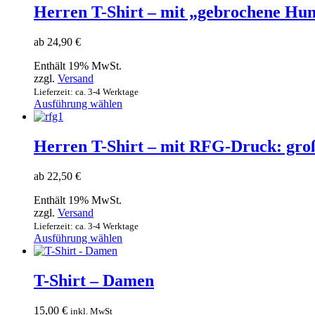
Herren T-Shirt – mit „gebrochene Hund
ab
24,90
€
Enthält 19% MwSt.
zzgl.
Versand
Lieferzeit: ca. 3-4 Werktage
Dieses
Ausführung wählen
Produkt
weist
mehrere
Herren T-Shirt – mit RFG-Druck: gro
Varianten
auf.
ab
22,50
€
Die
Optionen
Enthält 19% MwSt.
können
zzgl.
Versand
auf
Lieferzeit: ca. 3-4 Werktage
der
Dieses
Ausführung wählen
Produktseite
Produkt
gewählt
weist
werden
mehrere
T-Shirt – Damen
Varianten
auf.
15,00
€
inkl. MwSt
Die