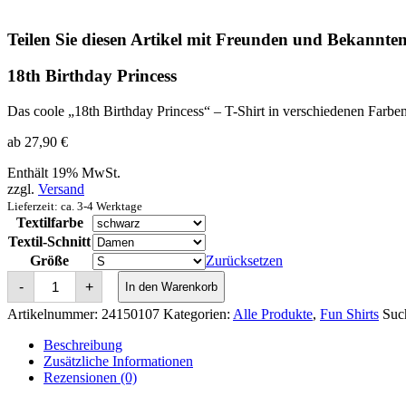
Teilen Sie diesen Artikel mit Freunden und Bekannten
18th Birthday Princess
Das coole „18th Birthday Princess“ – T-Shirt in verschiedenen Farbe
ab
27,90
€
Enthält 19% MwSt.
zzgl.
Versand
Lieferzeit: ca. 3-4 Werktage
Textilfarbe
Textil-Schnitt
Größe
Zurücksetzen
18th
-
+
In den Warenkorb
Birthday
Princess
Artikelnummer:
24150107
Kategorien:
Alle Produkte
,
Fun Shirts
Suc
Menge
Beschreibung
Zusätzliche Informationen
Rezensionen (0)