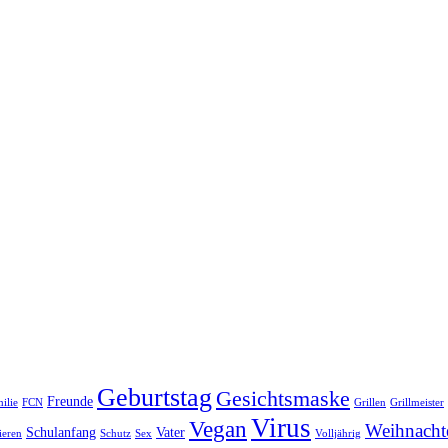
Geburtstag
Gesichtsmaske
Freunde
ilie
FCN
Grillen
Grillmeister
Virus
Vegan
Weihnacht
Schulanfang
Vater
ieren
Schutz
Sex
Volljährig