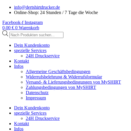
Zum
info@dertshirtdrucker.de
Inhalt
Online-Shop: 24 Stunden / 7 Tage die Woche
springen
Facebook-f
Instagram
0,00
€
0
Warenkorb
Products
search
Dein Kundenkonto
spezielle Services
24H Druckservice
Kontakt
Infos
Allgemeine Geschäftsbedingungen
Widerrufsbelehrung & Widerrufsformular
Versand- & Lieferungsbedingungen von MySHIRT
Zahlungsbedingungen von MySHIRT
Datenschutz
Impressum
Dein Kundenkonto
spezielle Services
24H Druckservice
Kontakt
Infos