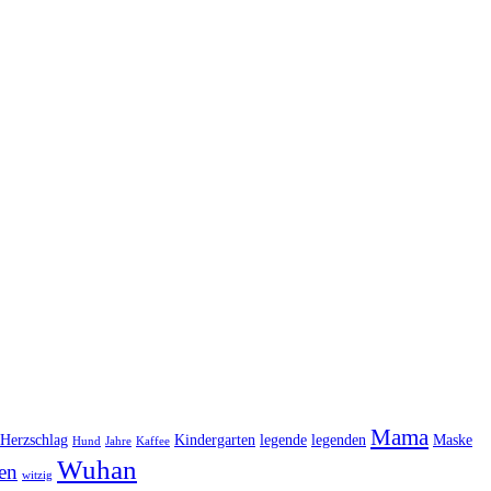
Mama
Herzschlag
Kindergarten
legende
legenden
Maske
Hund
Jahre
Kaffee
Wuhan
en
witzig