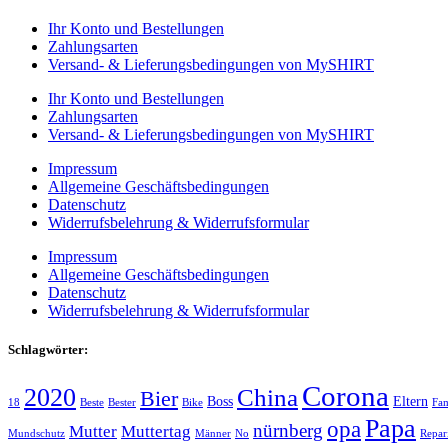
Ihr Konto und Bestellungen
Zahlungsarten
Versand- & Lieferungsbedingungen von MySHIRT
Ihr Konto und Bestellungen
Zahlungsarten
Versand- & Lieferungsbedingungen von MySHIRT
Impressum
Allgemeine Geschäftsbedingungen
Datenschutz
Widerrufsbelehrung & Widerrufsformular
Impressum
Allgemeine Geschäftsbedingungen
Datenschutz
Widerrufsbelehrung & Widerrufsformular
Schlagwörter:
Corona
2020
China
Bier
Boss
Eltern
18
Beste
Bester
Bike
Fam
Papa
opa
nürnberg
Mutter
Muttertag
Mundschutz
Männer
No
Repar