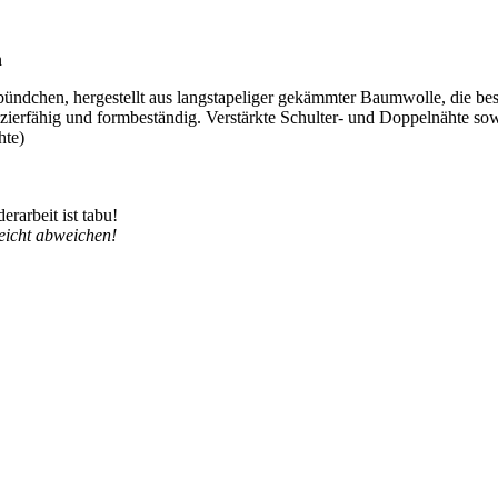
n
bündchen, hergestellt aus langstapeliger gekämmter Baumwolle, die bes
zierfähig und formbeständig. Verstärkte Schulter- und Doppelnähte sow
hte)
rarbeit ist tabu!
eicht abweichen!